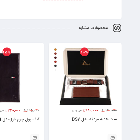
محصولات مشابه
45%
40%
+
2,320,000
4,195,000
2,980,000
4,960,000
هزار تومان
هزار
ست هدیه مردانه مدل DS7
کیف پول چرم بارز مدل DM81