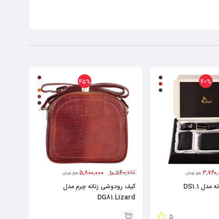
45%
40%
+
5,800,000
10,540,000
3,760,
هزار تومان
هزار تومان
دل DS1.1
کیف رودوشی زنانه چرم مدل
DG81.Lizard
5