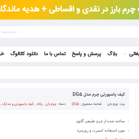
م بارز در نقدی و اقساطی + هدیه ماندگار 
تمام دسته 
غاتی
بلاگ
پرسش و پاسخ
تماس با ما
دانلود کاتالوگ
خر
کیف پاسپورتی چرم مدل DG5
برند:
چرم بارز
شناسه محصول:
DG5
دسته:
چرم بارز
,
زنانه
,
کیف پاسپورتی و مدارک
,
ساخته شده از چرم طبیعی گاوی
مورد استفاده: اسپرت و روزمره