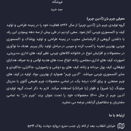
چرم بارز برند جدید
گروه تولیدی آدین چرم
می باشد، که با کیفیت عالی از
فروشگاه
سبد خرید
لحاظ جنس، دوخت و گارانتی معتبر آماده خدمت رسانی به مشتریان
معرفی چرم بارز (آدین چرم)
محترم می باشد.
گروه تولیدی چرم بارز (آدین چرم) از سال 1366 فعالیت خود را در زمینه طراحی و تولید
کیف و اکسسوری چرمی آغاز نمود. سعی کردیم در طی بیش از سه دهه پیمودن این راه،
با داشتن گروهی از کارشناسان مجرب در زمینه طراحی و تولید پوشاک و اکسسوری
چرمی بهترین تجربه را کسب کرده و سپس در مراحل تولید بکار ببریم. هدف ما نوآوری
در محصولات و افزایش تنوع در خانواده کالاهای چرمی نظیر کیف های اداری مدیریتی،
اسپورت، کیف های اداری مجلسی زنانه، انواع ست های هدیه لوکس و به صرفه، هدایای
تبلیغاتی، کیف پول مردانه و زنانه، کیف های رو دوشی و پاسپورتی، جاکارتی، جاکلیدی و
سایر اکسسوری چرمی میباشد. "آدین چرم" همواره از بهترین مواد اولیه در کیف های
چرم صنعتی و یراق آلات درجه یک، در تمامی محصولات چرم طبیعی گاوی با متریال
میلینگ (یا شبرو) و فلوتر (یا شرانک) استفاده میکند. لازم به ذکر است، گروه تولیدی
آدین چرم از سال 1400 محصولات خود را تحت عنوان برند "چرم بارز" به تمامی
مشتریان و متقاضیان گرانقدر عرضه می نمایید.
ارتباط با ما
خیابان انقلاب، بعد از لاله زار، جنب مترو دروازه دولت، پلاک 534