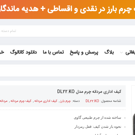
م بارز در نقدی و اقساطی + هدیه ماندگار 
تمام دسته 
غاتی
بلاگ
پرسش و پاسخ
تماس با ما
دانلود کاتالوگ
خر
کیف اداری مردانه چرم مدل DL22.KO
شناسه محصول:
DL22.KO
دسته:
چرم بارز
,
کیف اداری مردانه
,
کیف چرم مردانه
,
مردانه
ساخته شده از چرم طبیعی گاوی
نحوه باز شدن کیف: قفل رمزدار