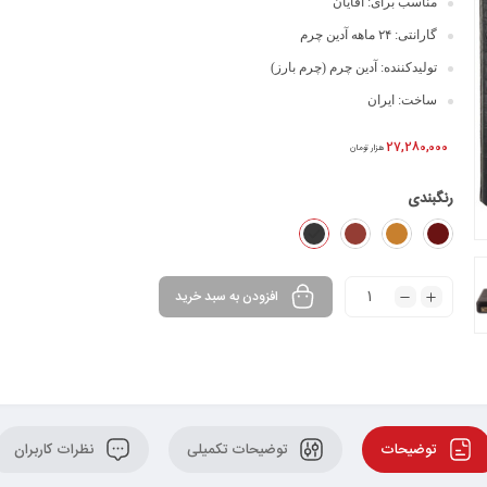
مناسب برای: آقایان
گارانتی: ۲۴ ماهه آدین چرم
تولیدکننده: آدین چرم (چرم بارز)
ساخت: ایران
27,280,000
هزار تومان
رنگبندی
افزودن به سبد خرید
توضیحات
توضیحات تکمیلی
نظرات کاربران