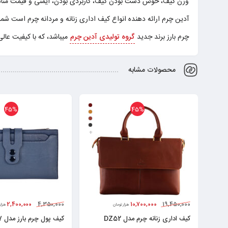
وزن کیف، خوش دست بودن کیف، کاربردی بودن، ایمنی و قیمت منا
آدین چرم ارائه دهنده انواع کیف اداری زنانه و مردانه چرم است شما 
چرم بارز برند جدید
گروه تولیدی آدین چرم
میباشد، که با کیفیت عال
محصولات مشابه
45%
45%
+
2,400,000
4,350,000
10,700,000
19,450,000
هزار تومان
هزار
کیف اداری زنانه چرم مدل DZ52
کیف پول چرم بارز مدل DM47