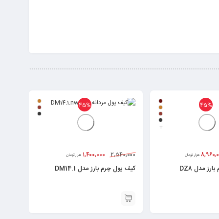
45%
45%
+
1,400,000
2,540,000
8,960,
هزار تومان
هزار تومان
رز مدل DZ8
کیف پول چرم بارز مدل DM14.1